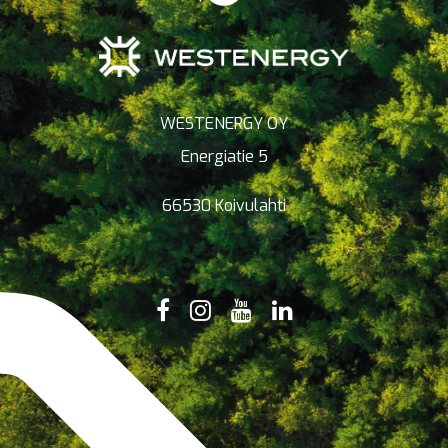
WESTENERGY OY
Energiatie 5
66530 Koivulahti